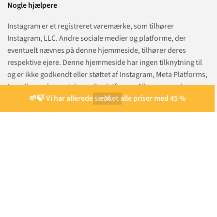
Nogle hjælpere
Instagram er et registreret varemærke, som tilhører
Instagram, LLC. Andre sociale medier og platforme, der
eventuelt nævnes på denne hjemmeside, tilhører deres
respektive ejere. Denne hjemmeside har ingen tilknytning til
og er ikke godkendt eller støttet af Instagram, Meta Platforms,
Inc. eller andre sociale medieplatforme. Alle varemærker,
🌱🍃 Vi har allerede sænket alle priser med 45 %
tjenestemærker og platformnavne tilhører deres respektive
ejere.
Vi forbeholder os retten til at nægte tjenester for blandt andet
følgende indhold: politiske partier og politikere, ulovligt
indhold, racisme, produktanmeldelser, konkurrencer og
afstemninger. Brug af vores produkter til kunstigt at booste
eller manipulere resultater er i strid med vores retningslinjer.
Vores produkter er udelukkende beregnet til personligt brug
og ikke til økonomisk gevinst eller kommerciel udnyttelse.