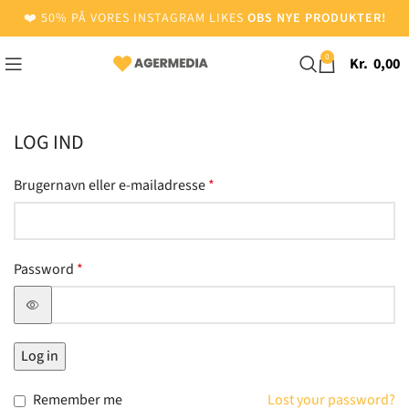
❤️ 50% PÅ VORES INSTAGRAM LIKES
OBS NYE PRODUKTER!
0
Kr.
0,00
LOG IND
Brugernavn eller e-mailadresse
*
Password
*
Log in
Remember me
Lost your password?